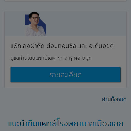
แพ็กเกจผ่าตัด ต่อมทอนซิล และ อะดีนอยด์
ดูแลท่านโดยแพทย์เฉพาะทาง หู คอ จมูก
รายละเอียด
อ่านทั้งหมด
แนะนำทีมแพทย์โรงพยาบาลเมืองเลย