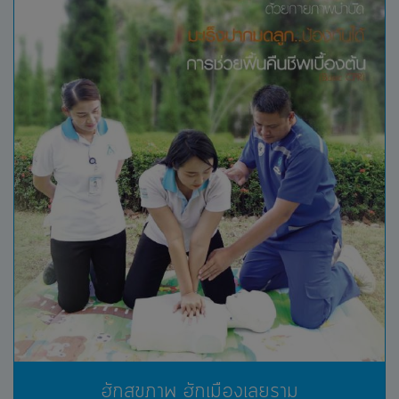
ฮักสุขภาพ ฮักเมืองเลยราม