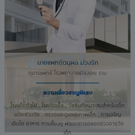
นายแพทย์นพรุจ จรสัมฤทธิ์
อายุรแพทย์ โรงพยาบาลเมืองเลย ราม
ความเชี่ยวชาญพิเศษ
ตรวจอัลตราซาวด์หัวใจ , ภาวะหัวใจวาย , ภาวะหัวใจ
ขาดเลือดเฉียบพลัน , ภาวะโลหิตเป็นพิษ , ภาวะเลือด
เป็นกรดจากเบาหวาน ภาวะไตและตับวายเฉียบพลัน ,
ความดันโลหิตสูงวิกฤต , หอบ หืด ที่ดื้อต่อการรักษา