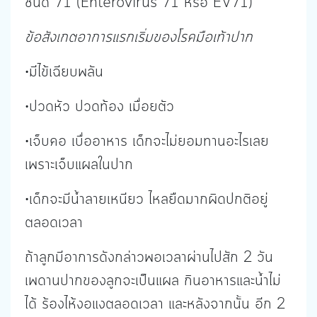
ชนิด 71 (Enterovirus 71 หรือ EV71)
ข้อสังเกตอาการแรกเริ่มของโรคมือเท้าปาก
•มีไข้เฉียบพลัน
•ปวดหัว ปวดท้อง เมื่อยตัว
•เจ็บคอ เบื่ออาหาร เด็กจะไม่ยอมทานอะไรเลย
เพราะเจ็บแผลในปาก
•เด็กจะมีน้ำลายเหนียว ไหลยืดมากผิดปกติอยู่
ตลอดเวลา
ถ้าลูกมีอาการดังกล่าวพอเวลาผ่านไปสัก 2 วัน
เพดานปากของลูกจะเป็นแผล กินอาหารและน้ำไม่
ได้ ร้องไห้งอแงตลอดเวลา และหลังจากนั้น อีก 2