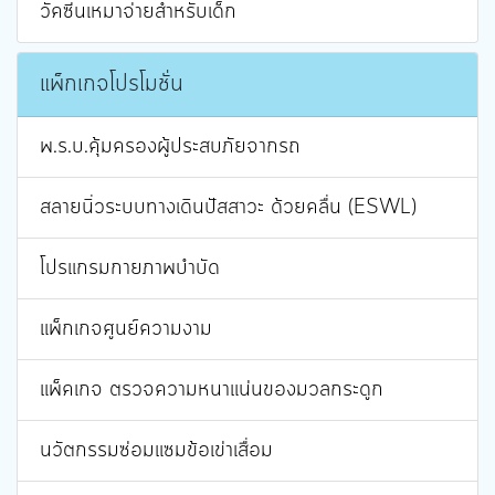
วัคซีนเหมาจ่ายสำหรับเด็ก
แพ็กเกจโปรโมชั่น
พ.ร.บ.คุ้มครองผู้ประสบภัยจากรถ
สลายนิ่วระบบทางเดินปัสสาวะ ด้วยคลื่น (ESWL)
โปรแกรมกายภาพบำบัด
แพ็กเกจศูนย์ความงาม
แพ็คเกจ ตรวจความหนาแน่นของมวลกระดูก
นวัตกรรมซ่อมแซมข้อเข่าเสื่อม