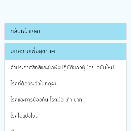
กลับหน้าหลัก
บทความเพื่อสุขภาพ
คำประกาศสิทธิและข้อพึงปฏิบัติของผู้ป่วย ฉบับใหม่
โรคที่ต้องระวังในฤดูฝน
โรคและการป้องกัน โรคมือ เท้า ปาก
โรคไฮแปงไจน่า