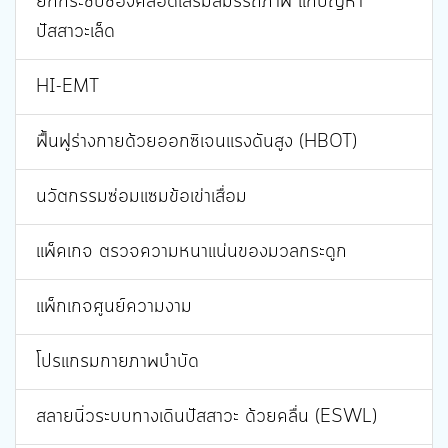
ยกกระชับช่องคลอดเสริมสมรรถภาพ แก้ปัญหา
ปัสสาวะเล็ด
HI-EMT
ฟื้นฟูร่างกายด้วยออกซิเจนแรงดันสูง (HBOT)
นวัตกรรมซ่อมแซมข้อเข่าเสื่อม
แพ็คเกจ ตรวจความหนาแน่นของมวลกระดูก
แพ็กเกจศูนย์ความงาม
โปรแกรมกายภาพบำบัด
สลายนิ่วระบบทางเดินปัสสาวะ ด้วยคลื่น (ESWL)