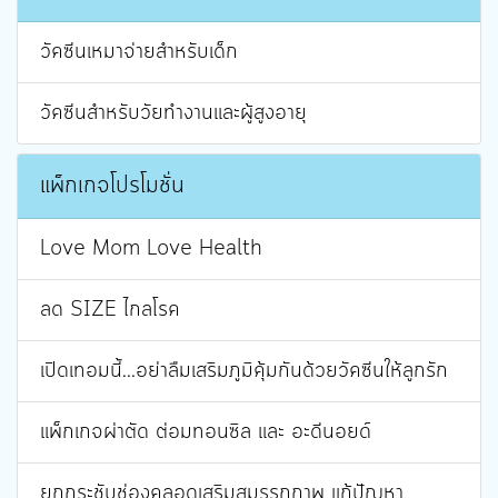
วัคซีนเหมาจ่ายสำหรับเด็ก
วัคซีนสำหรับวัยทำงานและผู้สูงอายุ
แพ็กเกจโปรโมชั่น
Love Mom Love Health
ลด SIZE ไกลโรค
เปิดเทอมนี้...อย่าลืมเสริมภูมิคุ้มกันด้วยวัคซีนให้ลูกรัก
แพ็กเกจผ่าตัด ต่อมทอนซิล และ อะดีนอยด์
ยกกระชับช่องคลอดเสริมสมรรถภาพ แก้ปัญหา