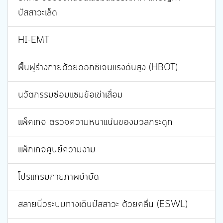
ปัสสาวะเล็ด
HI-EMT
ฟื้นฟูร่างกายด้วยออกซิเจนแรงดันสูง (HBOT)
นวัตกรรมซ่อมแซมข้อเข่าเสื่อม
แพ็คเกจ ตรวจความหนาแน่นของมวลกระดูก
แพ็กเกจศูนย์ความงาม
โปรแกรมกายภาพบำบัด
สลายนิ่วระบบทางเดินปัสสาวะ ด้วยคลื่น (ESWL)