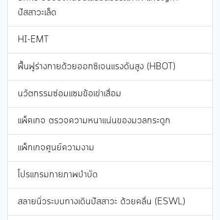
ปัสสาวะเล็ด
HI-EMT
ฟื้นฟูร่างกายด้วยออกซิเจนแรงดันสูง (HBOT)
นวัตกรรมซ่อมแซมข้อเข่าเสื่อม
แพ็คเกจ ตรวจความหนาแน่นของมวลกระดูก
แพ็กเกจศูนย์ความงาม
โปรแกรมกายภาพบำบัด
สลายนิ่วระบบทางเดินปัสสาวะ ด้วยคลื่น (ESWL)