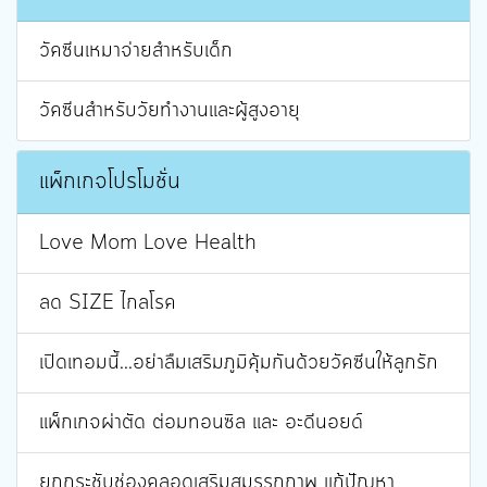
วัคซีนเหมาจ่ายสำหรับเด็ก
วัคซีนสำหรับวัยทำงานและผู้สูงอายุ
แพ็กเกจโปรโมชั่น
Love Mom Love Health
ลด SIZE ไกลโรค
เปิดเทอมนี้...อย่าลืมเสริมภูมิคุ้มกันด้วยวัคซีนให้ลูกรัก
แพ็กเกจผ่าตัด ต่อมทอนซิล และ อะดีนอยด์
ยกกระชับช่องคลอดเสริมสมรรถภาพ แก้ปัญหา